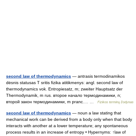
second law of thermodynamics
— antrasis termodinamikos
dėsnis statusas T sritis fizika atitikmenys: angl. second law of
thermodynamics vok. Entropiesatz, m; zweiter Hauptsatz der
Thermodynamik, m rus. второе начало термодинамики, n;
второй закон термодинамики, m pranc.… …
Fizikos terminų žodynas
second law of thermodynamics
— noun a law stating that
mechanical work can be derived from a body only when that body
interacts with another at a lower temperature; any spontaneous
process results in an increase of entropy • Hypernyms: ↑law of