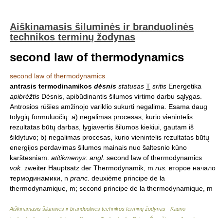
Aiškinamasis šiluminės ir branduolinės
technikos terminų žodynas
second law of thermodynamics
second law of thermodynamics
antrasis termodinamikos
dėsnis
statusas
T
sritis
Energetika
apibrėžtis
Dėsnis, apibūdinantis šilumos virtimo darbu sąlygas.
Antrosios rūšies amžinojo variklio sukurti negalima. Esama daug
tolygių formuluočių: a) negalimas procesas, kurio vienintelis
rezultatas būtų darbas, lygiavertis šilumos kiekiui, gautam iš
šildytuvo; b) negalimas procesas, kurio vienintelis rezultatas būtų
energijos perdavimas šilumos mainais nuo šaltesnio kūno
karštesniam.
atitikmenys
:
angl.
second law of thermodynamics
vok.
zweiter Hauptsatz der Thermodynamik, m
rus.
второе начало
термодинамики, n
pranc.
deuxième principe de la
thermodynamique, m; second principe de la thermodynamique, m
Aiškinamasis šiluminės ir branduolinės technikos terminų žodynas - Kauno