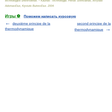
technologijos universitetas. – Kaunas: Technologija
.
Petras Švenčianas, Arvydas
Adomavičius, Kęstutis Buinevičius
.
2004
.
Игры ⚽
Поможем написать курсовую
deuxième principe de la
second principe de la
thermodynamique
thermodynamique