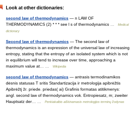
Look at other dictionaries:
second law of thermodynamics
— n LAW OF
THERMODYNAMICS (2) * * * see l s of thermodynamics …
Medical
dictionary
Second law of thermodynamics
— The second law of
thermodynamics is an expression of the universal law of increasing
entropy, stating that the entropy of an isolated system which is not
in equilibrium will tend to increase over time, approaching a
maximum value at… …
Wikipedia
second law of thermodynamics
— antrasis termodinamikos
dėsnis statusas T sritis Standartizacija ir metrologija apibrėžtis
Apibrėžtį žr. priede. priedas( ai) Grafinis formatas atitikmenys:
angl. second law of thermodynamics vok. Entropiesatz, m; zweiter
Hauptsatz der… …
Penkiakalbis aiškinamasis metrologijos terminų žodynas